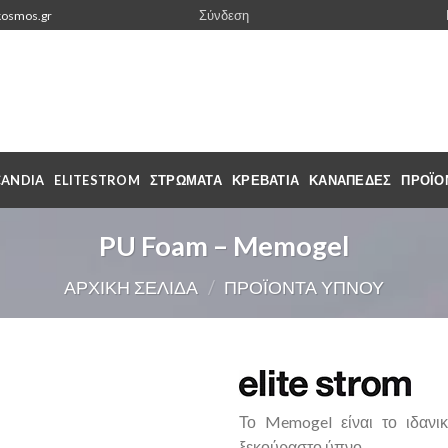
Σύνδεση
kosmos.gr
CANDIA
ELITESTROM
ΣΤΡΩΜΑΤΑ
ΚΡΕΒΆΤΙΑ
ΚΑΝΑΠΈΔΕΣ
ΠΡΟΪΌ
PU Foam – Memogel
ΑΡΧΙΚΉ ΣΕΛΊΔΑ
/
ΠΡΟΪΌΝΤΑ ΥΠΝΟΥ
Το Memogel είναι το ιδανικ
ξεκούραστο ύπνο.