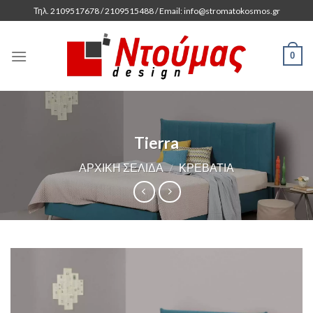
Skip
Τηλ. 2109517678 / 2109515488 / Email: info@stromatokosmos.gr
to
content
0
Tierra
ΑΡΧΙΚΉ ΣΕΛΊΔΑ
/
ΚΡΕΒΆΤΙΑ